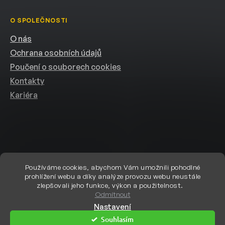
O SPOLEČNOSTI
O nás
Ochrana osobních údajů
Poučení o souborech cookies
Kontakty
Kariéra
Používáme cookies, abychom Vám umožnili pohodlné
prohlížení webu a díky analýze provozu webu neustále
Vytvořil Shoptet
zlepšovali jeho funkce, výkon a použitelnost.
Odmítnout
Nastavení
Copyright 2026
eshop.helion.cz
. Všechna práva vyhrazena.
Upravit
Souhlasím
nastavení cookies