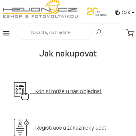
Přejít
na
CZK
obsah
NÁ
KO
Jak nakupovat
Kdo si může u nás objednat
Registrace a zákaznický účet