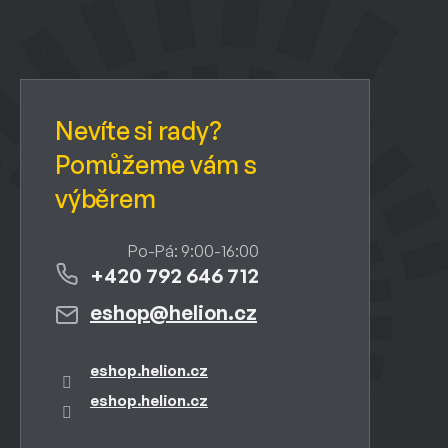
á
p
a
Kontakt
t
í
+420 792 646 712
eshop
@
helion.cz
eshop.helion.cz
eshop.helion.cz