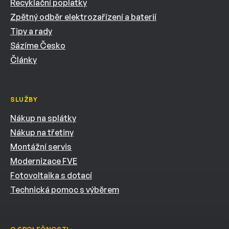
Recyklační poplatky
Zpětný odběr elektrozařízení a baterií
Tipy a rady
Sázíme Česko
Články
SLUŽBY
Nákup na splátky
Nákup na třetiny
Montážní servis
Modernizace FVE
Fotovoltaika s dotací
Technická pomoc s výběrem