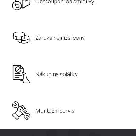
Odstoupení od smlouvy
Záruka nejnižší ceny
Nákup na splátky
Montážní servis
Z