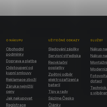
O NÁKUPU
UŽITEČNÉ ODKAZY
SLUŽBY
Obchodní
Sledování zásilky
Nákup na
podmínky
Servisní střediska
Nákup na
Doprava a platba
Recyklační
Montážní
Odstoupení od
poplatky
Moderni
kupní smlouvy
Zpětný odběr
Fotovolta
Reklamace zboží
elektrozařízení a
dotací
baterií
Záruka nejnižší
Technic
ceny
Tipy a rady
s výběre
Jak nakupovat
Sázíme Česko
Registrace
Články