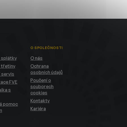
O SPOLEČNOSTI
 splátky
O nás
 třetiny
Ochrana
osobních údajů
 servis
Poučení o
zace FVE
souborech
ika s
cookies
Kontakty
ká pomoc
Kariéra
m