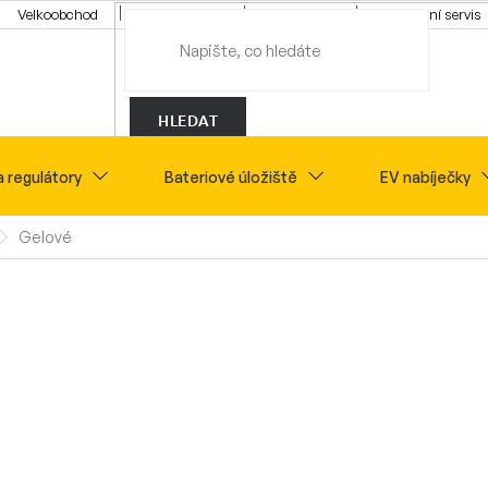
Velkoobchod
Konfigurátor
Tipy a rady
Montážní servis
HLEDAT
a regulátory
Bateriové úložiště
EV nabíječky
Gelové
Novinky
Sety