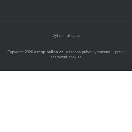
Vytvořil Shoptet
Copyright 2026
eshop.helion.cz
. Všechna práva vyhrazena.
Upravit
nastavení cookies