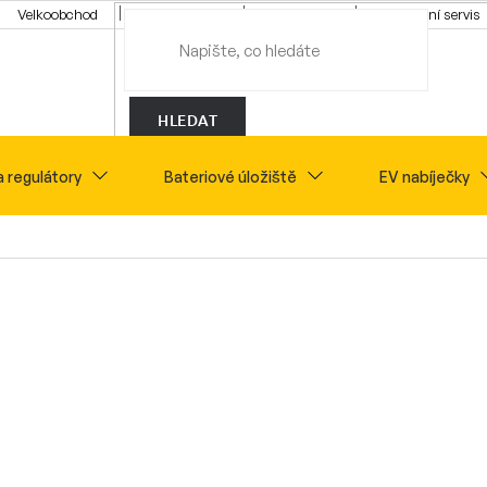
Velkoobchod
Konfigurátor
Tipy a rady
Montážní servis
HLEDAT
a regulátory
Bateriové úložiště
EV nabíječky
Novinky
Sety