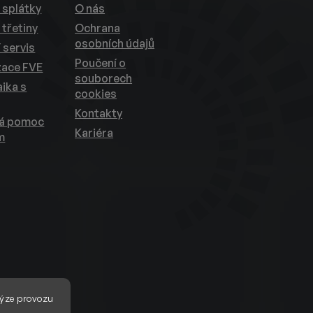
 splátky
O nás
 třetiny
Ochrana
osobních údajů
 servis
Poučení o
zace FVE
souborech
ika s
cookies
Kontakty
ká pomoc
Kariéra
m
ýze provozu