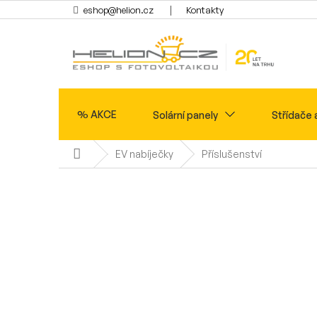
Přejít
eshop@helion.cz
Kontakty
na
obsah
% AKCE
Solární panely
Střídače 
Domů
EV nabíječky
Příslušenství
Ohřev vody