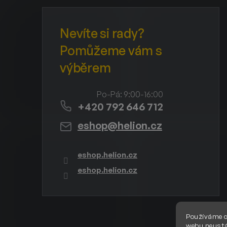
+420 792 646 712
eshop
@
helion.cz
eshop.helion.cz
eshop.helion.cz
Používáme c
webu neustá