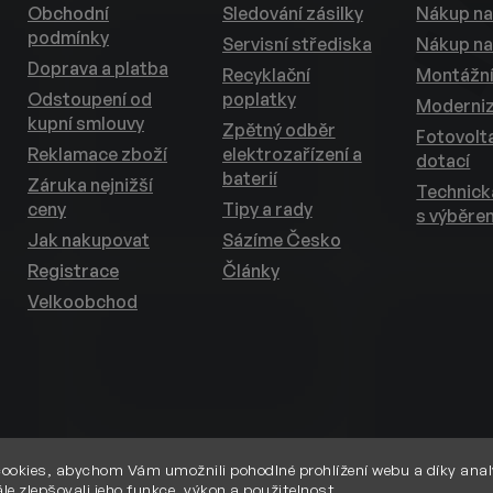
Obchodní
Sledování zásilky
Nákup na
podmínky
Servisní střediska
Nákup na
Doprava a platba
Recyklační
Montážní
Odstoupení od
poplatky
Moderni
kupní smlouvy
Zpětný odběr
Fotovolta
Reklamace zboží
elektrozařízení a
dotací
baterií
Záruka nejnižší
Technic
ceny
Tipy a rady
s výběre
Jak nakupovat
Sázíme Česko
Registrace
Články
Velkoobchod
ookies, abychom Vám umožnili pohodlné prohlížení webu a díky anal
le zlepšovali jeho funkce, výkon a použitelnost.