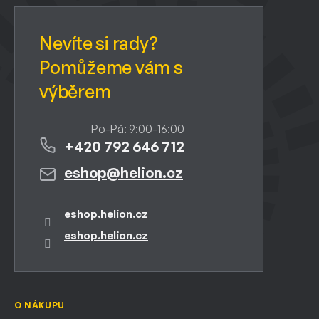
t
í
+420 792 646 712
eshop
@
helion.cz
eshop.helion.cz
eshop.helion.cz
O NÁKUPU