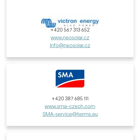
+420 567 313 652
www.neosolar.cz
info@neosolar.cz
+420 387 685 111
www.sma-czech.com
SMA-service@terms.eu