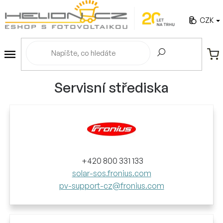
Přejít
na
CZK
obsah
NÁ
KO
Servisní střediska
+420 800 331 133
solar-sos.fronius.com
pv-support-cz@fronius.com