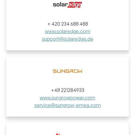
+ 420 234 688 488
www.solaredge.com
support@solaredge.de
+48 221284933
www.sungrowpower.com
service@sungrow-emea.com