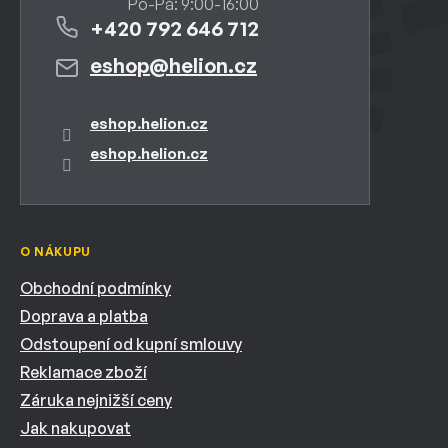
+420 792 646 712
eshop
@
helion.cz
eshop.helion.cz
eshop.helion.cz
O NÁKUPU
Obchodní podmínky
Doprava a platba
Odstoupení od kupní smlouvy
Reklamace zboží
Záruka nejnižší ceny
Jak nakupovat