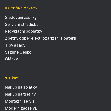
UŽITEČNÉ ODKAZY
Sledování zásilky
Servisní střediska
Recyklační poplatky
Zpětný odběr elektrozařízení a baterií
Tipy a rady
Sázíme Česko
Články
SLUŽBY
Nákup na splátky
Nákup na třetiny
Montážní servis
Modernizace FVE