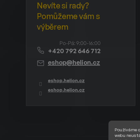
+420 792 646 712
eshop
@
helion.cz
eshop.helion.cz
eshop.helion.cz
Používáme c
webu neustá