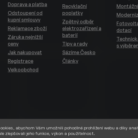
Doprava a platba
Recyklační
Montážní
Odstoupení od
poplatky
Moderni
kupní smlouvy
Zpětný odběr
Fotovolta
Reklamace zboží
elektrozařízení a
dotací
baterií
Záruka nejnižší
Technic
ceny
Tipy a rady
s výběre
Jak nakupovat
Sázíme Česko
Registrace
Články
Velkoobchod
ookies, abychom Vám umožnili pohodlné prohlížení webu a díky anal
le zlepšovali jeho funkce, výkon a použitelnost.