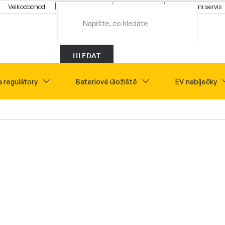
Velkoobchod
Konfigurátor
Tipy a rady
Montážní servis
HLEDAT
a regulátory
Bateriové úložiště
EV nabíječky
Novinky
Sety