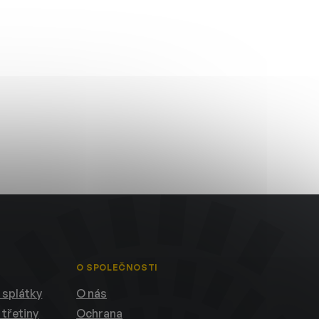
O SPOLEČNOSTI
 splátky
O nás
 třetiny
Ochrana