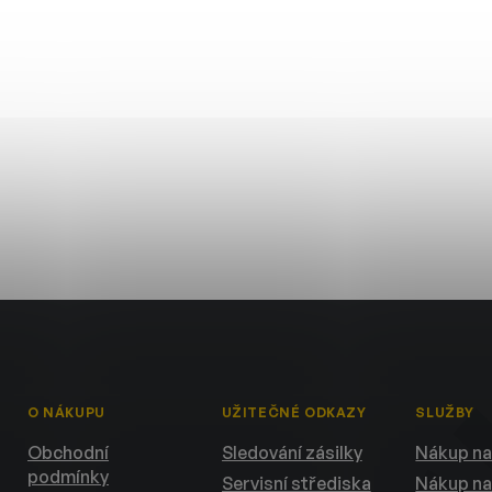
O NÁKUPU
UŽITEČNÉ ODKAZY
SLUŽBY
Obchodní
Sledování zásilky
Nákup na
podmínky
Servisní střediska
Nákup na