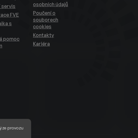
osobních údajů
 servis
Poučení o
zace FVE
souborech
ika s
cookies
Kontakty
ká pomoc
Kariéra
m
ýze provozu