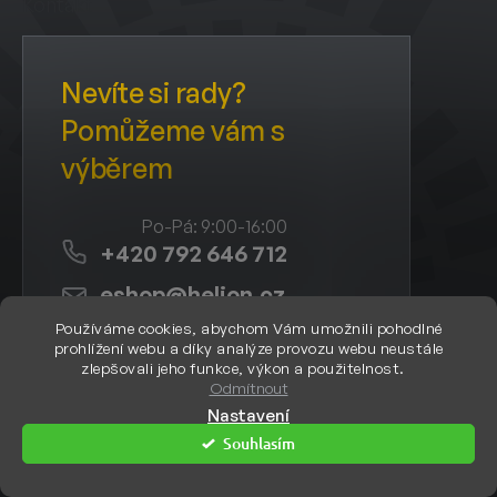
a
Kontakt
t
í
+420 792 646 712
eshop
@
helion.cz
Používáme cookies, abychom Vám umožnili pohodlné
prohlížení webu a díky analýze provozu webu neustále
eshop.helion.cz
zlepšovali jeho funkce, výkon a použitelnost.
Odmítnout
eshop.helion.cz
Nastavení
Souhlasím