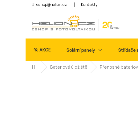
Přejít
eshop@helion.cz
Kontakty
na
obsah
% AKCE
Solární panely
Střídače 
Domů
Bateriové úložiště
Přenosné bateriov
Ohřev vody