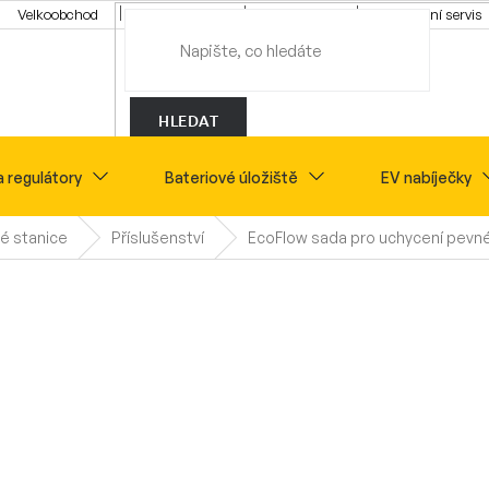
Velkoobchod
Konfigurátor
Tipy a rady
Montážní servis
HLEDAT
a regulátory
Bateriové úložiště
EV nabíječky
é stanice
Příslušenství
EcoFlow sada pro uchycení pevné
Novinky
Sety