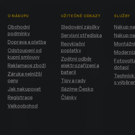
O NÁKUPU
UŽITEČNÉ ODKAZY
SLUŽBY
Obchodní
Sledování zásilky
Nákup na
podmínky
Servisní střediska
Nákup na
Doprava a platba
Recyklační
Montážní
Odstoupení od
poplatky
Moderni
kupní smlouvy
Zpětný odběr
Fotovolta
Reklamace zboží
elektrozařízení a
dotací
baterií
Záruka nejnižší
Technic
ceny
Tipy a rady
s výběre
Jak nakupovat
Sázíme Česko
Registrace
Články
Velkoobchod