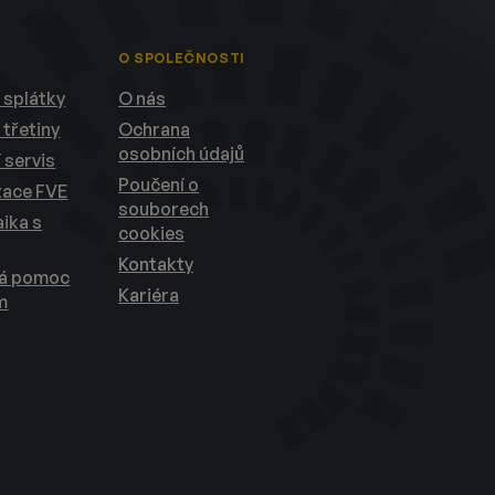
O SPOLEČNOSTI
 splátky
O nás
 třetiny
Ochrana
osobních údajů
 servis
Poučení o
zace FVE
souborech
ika s
cookies
Kontakty
ká pomoc
Kariéra
m