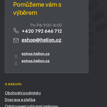
+420 792 646 712
eshop
@
helion.cz
eshop.helion.cz
eshop.helion.cz
O NÁKUPU
Obchodní podmínky
Doprava a platba
Odstoupení od kupní smlouvy