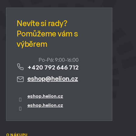
t
í
+420 792 646 712
eshop
@
helion.cz
eshop.helion.cz
eshop.helion.cz
O NÁKUPU