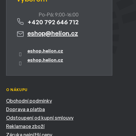
+420 792 646 712
eshop
@
helion.cz
eshop.helion.cz
eshop.helion.cz
O NÁKUPU
Obchodní podmínky
Doprava a platba
Odstoupení od kupní smlouvy
Reklamace zboží
Záruka nejnižší ceny