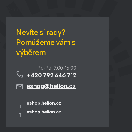
p
a
Kontakt
t
í
+420 792 646 712
eshop
@
helion.cz
eshop.helion.cz
eshop.helion.cz