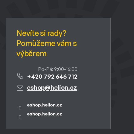
p
a
Kontakt
t
í
+420 792 646 712
eshop
@
helion.cz
eshop.helion.cz
eshop.helion.cz