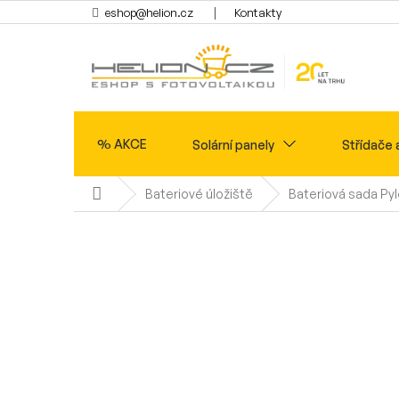
Přejít
eshop@helion.cz
Kontakty
na
obsah
% AKCE
Solární panely
Střídače 
Domů
Bateriové úložiště
Bateriová sada Py
Ohřev vody