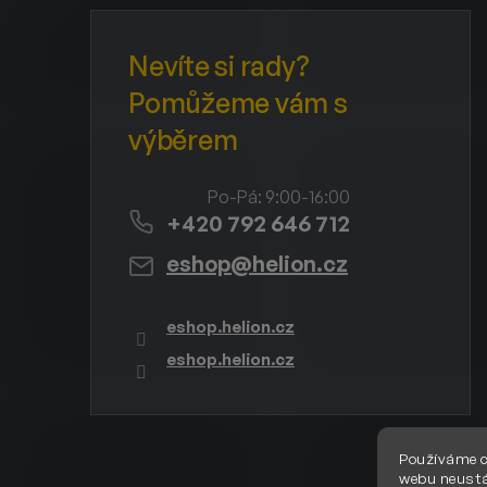
+420 792 646 712
eshop
@
helion.cz
eshop.helion.cz
eshop.helion.cz
Používáme c
webu neustá