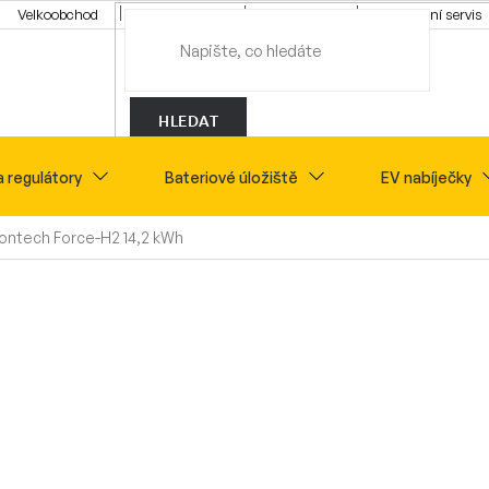
Velkoobchod
Konfigurátor
Tipy a rady
Montážní servis
HLEDAT
a regulátory
Bateriové úložiště
EV nabíječky
lontech Force-H2 14,2 kWh
Novinky
Sety