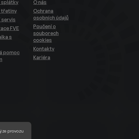
 splátky
O nás
 třetiny
Ochrana
osobních údajů
 servis
Poučení o
zace FVE
souborech
ika s
cookies
Kontakty
ká pomoc
Kariéra
m
ýze provozu