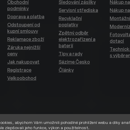
Obchodní
Sledování zásilky
Nákup na
podmínky
Servisní střediska
Nákup na
Doprava a platba
Recyklační
Montážní
Odstoupení od
poplatky
Moderni
kupní smlouvy
Zpětný odběr
Fotovolta
Reklamace zboží
elektrozařízení a
dotací
baterií
Záruka nejnižší
Technic
ceny
Tipy a rady
s výběre
Jak nakupovat
Sázíme Česko
Registrace
Články
Velkoobchod
ookies, abychom Vám umožnili pohodlné prohlížení webu a díky anal
le zlepšovali jeho funkce, výkon a použitelnost.