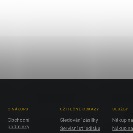
O NÁKUPU
UŽITEČNÉ ODKAZY
SLUŽBY
Obchodní
Sledování zásilky
Nákup na
podmínky
Servisní střediska
Nákup na