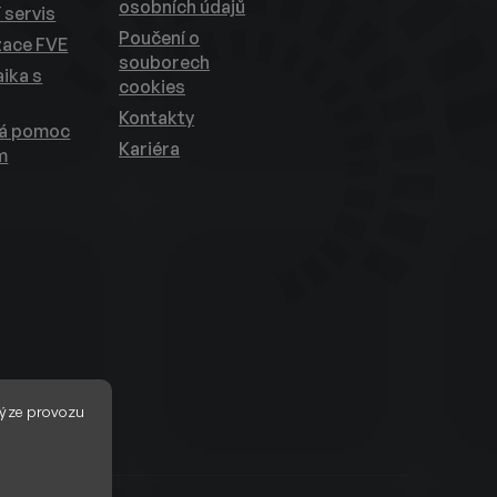
osobních údajů
 servis
Poučení o
zace FVE
souborech
ika s
cookies
Kontakty
ká pomoc
Kariéra
m
ýze provozu