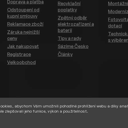
Doprava a platba
Recyklační
Montážní
Odstoupení od
poplatky
Moderni
kupní smlouvy
Zpětný odběr
Fotovolta
Reklamace zboží
elektrozařízení a
dotací
baterií
Záruka nejnižší
Technic
ceny
Tipy a rady
s výběre
Jak nakupovat
Sázíme Česko
Registrace
Články
Velkoobchod
ookies, abychom Vám umožnili pohodlné prohlížení webu a díky anal
le zlepšovali jeho funkce, výkon a použitelnost.