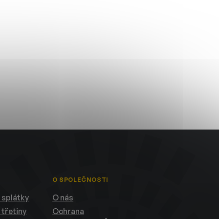
O SPOLEČNOSTI
 splátky
O nás
 třetiny
Ochrana