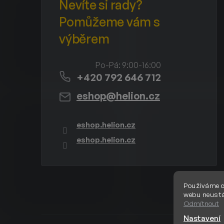
+420 792 646 712
eshop
@
helion.cz
eshop.helion.cz
eshop.helion.cz
Používáme c
webu neustá
Odmítnout
Nastavení