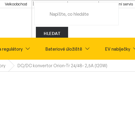
Velkoobchod
Konfigurátor
Tipy a rady
Montážní servis
HLEDAT
a regulátory
Bateriové úložiště
EV nabíječky
ory
DC/DC konvertor Orion-Tr 24/48- 2,5A (120W)
Novinky
Sety