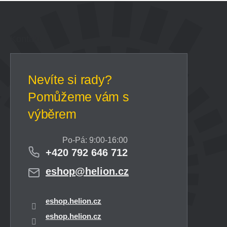
Z
á
p
a
Kontakt
t
í
+420 792 646 712
eshop
@
helion.cz
eshop.helion.cz
eshop.helion.cz