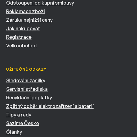
Odstoupení od kupní smlouvy
Reklamace zboží
Záruka nejnižší ceny
Jak nakupovat
Registrace
Velkoobchod
UŽITEČNÉ ODKAZY
Sledování zásilky
Servisní střediska
Recyklační poplatky
Zpětný odběr elektrozařízení a baterií
Tipy a rady
Sázíme Česko
Články