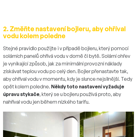
2. Změňte nastavení bojleru, aby ohříval
vodu kolem poledne
Stejné pravidlo použijte i v případě bojleru, který pomocí
solárních panelů ohřívá vodu v domě či bytě. Solární ohřev
je vynikající způsob, jak za minimální provozní náklady
získávat teplou vodu po celý den. Bojler přenastavte tak,
aby ohříval vodu v momentu, kdy je slunce nejsilnější. Tedy
opět kolem poledne.
Někdy toto nastavení vyžaduje
úpravu stykače
, který se u bojleru používá proto, aby
nahříval vodu jen během nízkého tarifu.