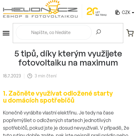
Přejít
na
CZK
obsah
NÁ
KO
5 tipů, díky kterým využijete
fotovoltaiku na maximum
18.7.2023
3 min čtení
1. Začněte využívat odložené starty
u domácích spotřebičů
Konečně vyrábíte vlastní elektřinu. Je tedy na čase
popřemýšlet o odložených startech jednotlivých
spotřebičů, pokud jste je dosud nevyužívali. V případě, že
tuto rutinu dobře znáte, pak jste nejspíš prali prádlo nebo