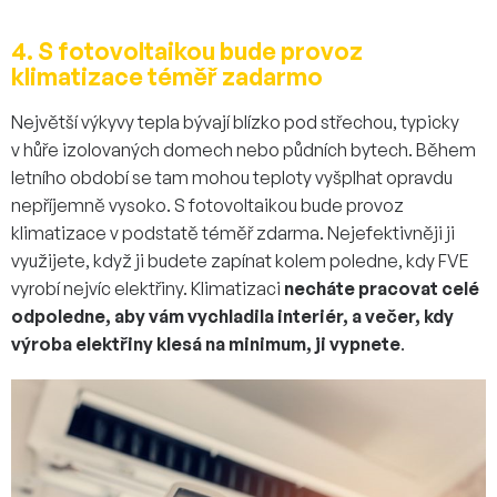
4. S fotovoltaikou bude provoz
klimatizace téměř zadarmo
Největší výkyvy tepla bývají blízko pod střechou, typicky
v hůře izolovaných domech nebo půdních bytech. Během
letního období se tam mohou teploty vyšplhat opravdu
nepříjemně vysoko. S fotovoltaikou bude provoz
klimatizace v podstatě téměř zdarma. Nejefektivněji ji
využijete, když ji budete zapínat kolem poledne, kdy FVE
vyrobí nejvíc elektřiny. Klimatizaci
necháte pracovat celé
odpoledne, aby vám vychladila interiér, a večer, kdy
výroba elektřiny klesá na minimum, ji vypnete
.