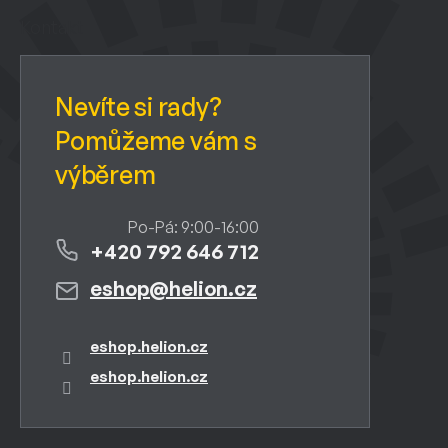
p
a
Kontakt
t
í
+420 792 646 712
eshop
@
helion.cz
eshop.helion.cz
eshop.helion.cz