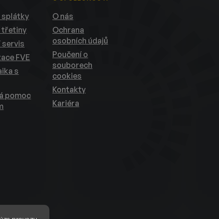
 splátky
O nás
 třetiny
Ochrana
osobních údajů
 servis
Poučení o
zace FVE
souborech
ika s
cookies
Kontakty
ká pomoc
Kariéra
m
ýze provozu