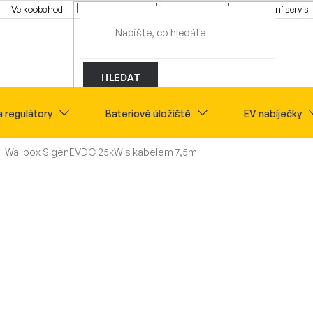
Velkoobchod
Konfigurátor
Tipy a rady
Montážní servis
HLEDAT
a regulátory
Bateriové úložiště
EV nabíječky
Wallbox SigenEVDC 25kW s kabelem 7,5m
Novinky
Sety