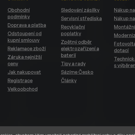
Obchodní
Sledování zásilky
Nákup na
podmínky
Servisní střediska
Nákup na
Doprava a platba
Recyklační
Montážní
Odstoupení od
poplatky
Moderni
kupní smlouvy
Zpětný odběr
Fotovolta
Reklamace zboží
elektrozařízení a
dotací
baterií
Záruka nejnižší
Technic
ceny
Tipy a rady
s výběre
Jak nakupovat
Sázíme Česko
Registrace
Články
Velkoobchod
ookies, abychom Vám umožnili pohodlné prohlížení webu a díky anal