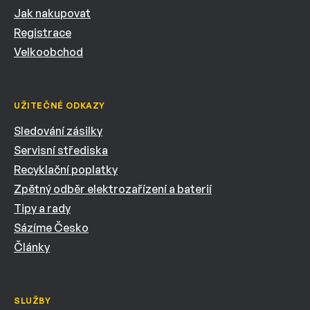
Jak nakupovat
Registrace
Velkoobchod
UŽITEČNÉ ODKAZY
Sledování zásilky
Servisní střediska
Recyklační poplatky
Zpětný odběr elektrozařízení a baterií
Tipy a rady
Sázíme Česko
Články
SLUŽBY