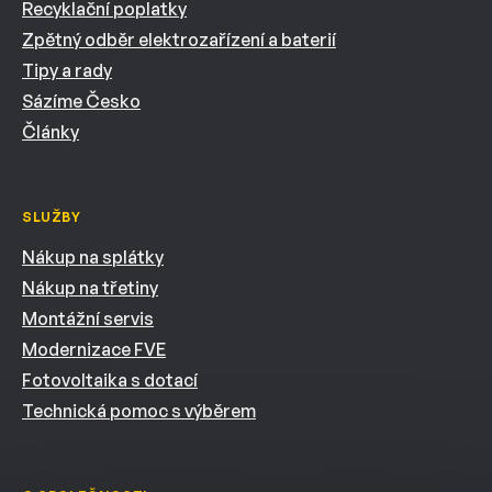
Recyklační poplatky
Zpětný odběr elektrozařízení a baterií
Tipy a rady
Sázíme Česko
Články
SLUŽBY
Nákup na splátky
Nákup na třetiny
Montážní servis
Modernizace FVE
Fotovoltaika s dotací
Technická pomoc s výběrem