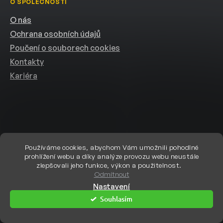
O SPOLEČNOSTI
O nás
Ochrana osobních údajů
Poučení o souborech cookies
Kontakty
Kariéra
Používáme cookies, abychom Vám umožnili pohodlné
prohlížení webu a díky analýze provozu webu neustále
Vytvořil Shoptet
zlepšovali jeho funkce, výkon a použitelnost.
Odmítnout
Nastavení
Copyright 2026
eshop.helion.cz
. Všechna práva vyhrazena.
Upravit
Souhlasím
nastavení cookies