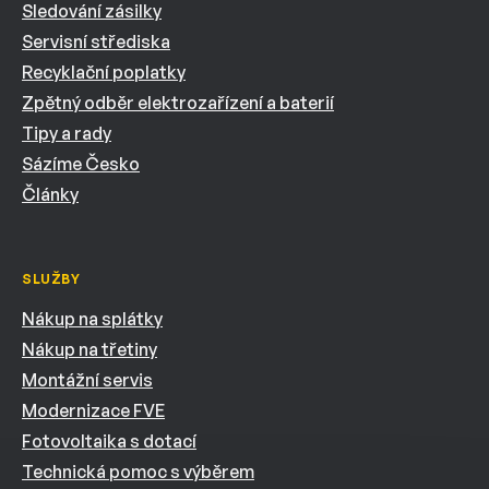
Sledování zásilky
Servisní střediska
Recyklační poplatky
Zpětný odběr elektrozařízení a baterií
Tipy a rady
Sázíme Česko
Články
SLUŽBY
Nákup na splátky
Nákup na třetiny
Montážní servis
Modernizace FVE
Fotovoltaika s dotací
Technická pomoc s výběrem