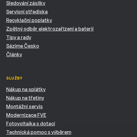
Sledování zásilky
Servisní střediska
Recyklační poplatky
Zpětný odběr elektrozařízení a baterií
Tipy a rady
Sázíme Česko
Články
SLUŽBY
Nákup na splátky
Nákup na třetiny
Montážní servis
Modernizace FVE
Fotovoltaika s dotací
Technická pomoc s výběrem