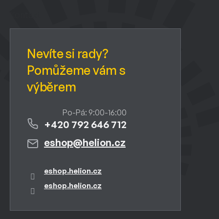
p
a
Kontakt
t
í
+420 792 646 712
eshop
@
helion.cz
eshop.helion.cz
eshop.helion.cz