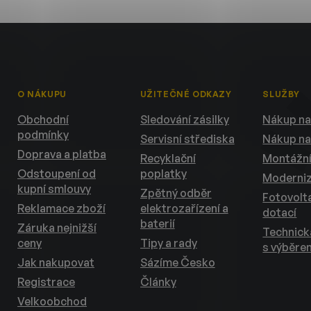
O NÁKUPU
UŽITEČNÉ ODKAZY
SLUŽBY
Obchodní
Sledování zásilky
Nákup na
podmínky
Servisní střediska
Nákup na
Doprava a platba
Recyklační
Montážní
Odstoupení od
poplatky
Moderni
kupní smlouvy
Zpětný odběr
Fotovolta
Reklamace zboží
elektrozařízení a
dotací
baterií
Záruka nejnižší
Technic
ceny
Tipy a rady
s výběre
Jak nakupovat
Sázíme Česko
Registrace
Články
Velkoobchod