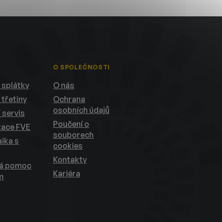
O SPOLEČNOSTI
 splátky
O nás
 třetiny
Ochrana
osobních údajů
 servis
Poučení o
zace FVE
souborech
ika s
cookies
Kontakty
ká pomoc
Kariéra
m