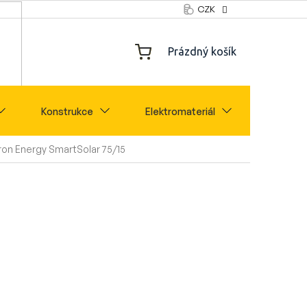
CZK
NÁKUPNÍ
Prázdný košík
KOŠÍK
Konstrukce
Elektromateriál
ron Energy SmartSolar 75/15
Značky