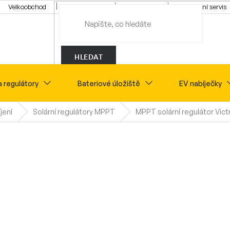
Velkoobchod
Konfigurátor
Tipy a rady
Montážní servis
HLEDAT
a regulátory
Bateriové úložiště
EV nabíječky
jení
Solární regulátory MPPT
MPPT solární regulátor Vict
Novinky
Sety