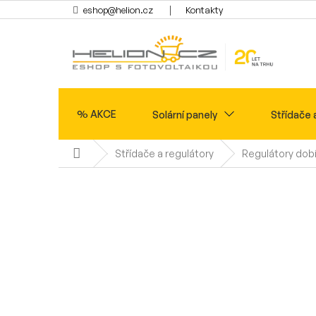
Přejít
eshop@helion.cz
Kontakty
na
obsah
% AKCE
Solární panely
Střídače 
Domů
Střídače a regulátory
Regulátory dobí
Ohřev vody