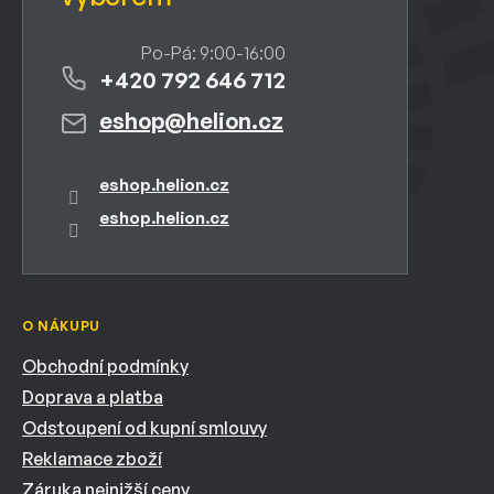
+420 792 646 712
eshop
@
helion.cz
eshop.helion.cz
eshop.helion.cz
O NÁKUPU
Obchodní podmínky
Doprava a platba
Odstoupení od kupní smlouvy
Reklamace zboží
Záruka nejnižší ceny