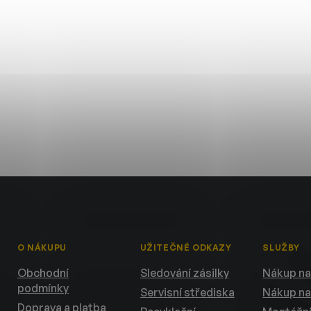
O NÁKUPU
UŽITEČNÉ ODKAZY
SLUŽBY
Obchodní
Sledování zásilky
Nákup na
podmínky
Servisní střediska
Nákup na
Doprava a platba