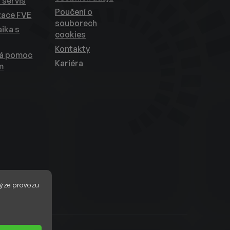
 servis
Poučení o
zace FVE
souborech
ika s
cookies
Kontakty
ká pomoc
Kariéra
m
ýze provozu