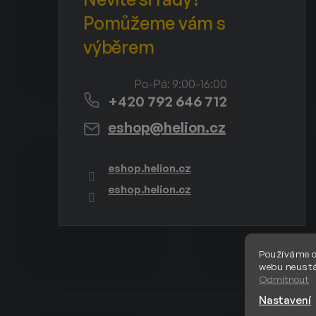
+420 792 646 712
eshop
@
helion.cz
eshop.helion.cz
eshop.helion.cz
Používáme c
webu neustá
Odmítnout
Nastavení