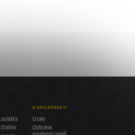
O SPOLEČNOSTI
 splátky
O nás
 třetiny
Ochrana
osobních údajů