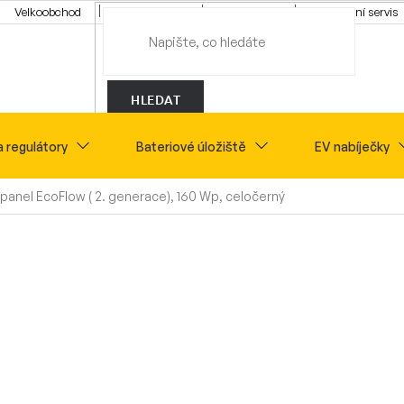
Velkoobchod
Konfigurátor
Tipy a rady
Montážní servis
HLEDAT
a regulátory
Bateriové úložiště
EV nabíječky
 panel EcoFlow ( 2. generace), 160 Wp, celočerný
Novinky
Sety