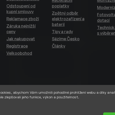
Recyklační
Montážní
Odstoupení od
poplatky
Moderni
kupní smlouvy
Zpětný odběr
Fotovolta
Reklamace zboží
elektrozařízení a
dotací
baterií
Záruka nejnižší
Technic
ceny
Tipy a rady
s výběre
Jak nakupovat
Sázíme Česko
Registrace
Články
Velkoobchod
ookies, abychom Vám umožnili pohodlné prohlížení webu a díky anal
le zlepšovali jeho funkce, výkon a použitelnost.