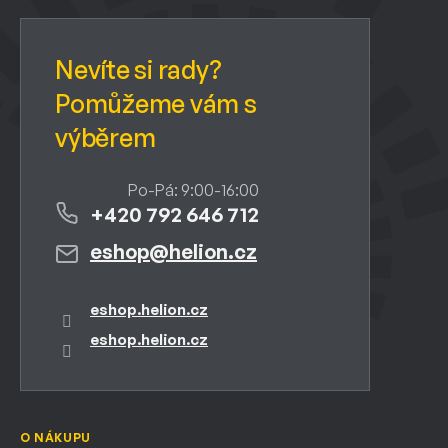
t
í
+420 792 646 712
eshop
@
helion.cz
eshop.helion.cz
eshop.helion.cz
O NÁKUPU