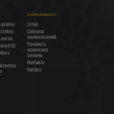
O SPOLEČNOSTI
 splátky
O nás
 třetiny
Ochrana
osobních údajů
 servis
Poučení o
zace FVE
souborech
ika s
cookies
Kontakty
ká pomoc
Kariéra
m