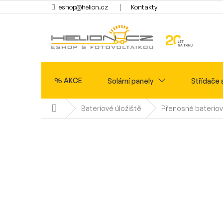
Přejít
eshop@helion.cz
Kontakty
na
obsah
% AKCE
Solární panely
Střídače 
Domů
Bateriové úložiště
Přenosné bateriov
Ohřev vody