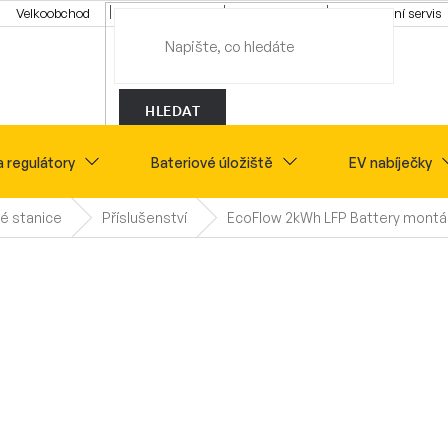
Velkoobchod
Konfigurátor
Tipy a rady
Montážní servis
HLEDAT
a regulátory
Bateriové úložiště
EV nabíječky
é stanice
Příslušenství
EcoFlow 2kWh LFP Battery montá
Novinky
Sety