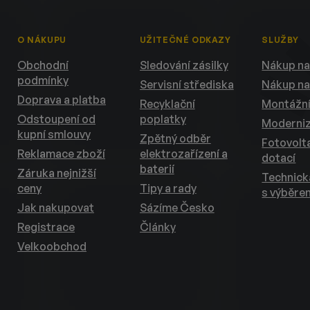
O NÁKUPU
UŽITEČNÉ ODKAZY
SLUŽBY
Obchodní
Sledování zásilky
Nákup na
podmínky
Servisní střediska
Nákup na
Doprava a platba
Recyklační
Montážní
Odstoupení od
poplatky
Moderni
kupní smlouvy
Zpětný odběr
Fotovolta
Reklamace zboží
elektrozařízení a
dotací
baterií
Záruka nejnižší
Technic
ceny
Tipy a rady
s výběre
Jak nakupovat
Sázíme Česko
Registrace
Články
Velkoobchod