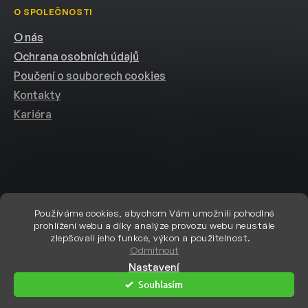
O SPOLEČNOSTI
O nás
Ochrana osobních údajů
Poučení o souborech cookies
Kontakty
Kariéra
Používáme cookies, abychom Vám umožnili pohodlné
prohlížení webu a díky analýze provozu webu neustále
Vytvořil Shoptet
zlepšovali jeho funkce, výkon a použitelnost.
Odmítnout
Nastavení
Copyright 2026
eshop.helion.cz
. Všechna práva vyhrazena.
Upravit
Souhlasím
nastavení cookies