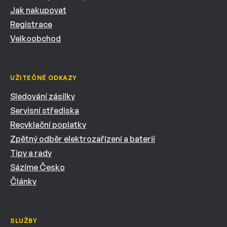
Jak nakupovat
Registrace
Velkoobchod
UŽITEČNÉ ODKAZY
Sledování zásilky
Servisní střediska
Recyklační poplatky
Zpětný odběr elektrozařízení a baterií
Tipy a rady
Sázíme Česko
Články
SLUŽBY