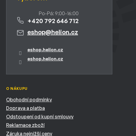
+420 792 646 712
eshop
@
helion.cz
eshop.helion.cz
eshop.helion.cz
O NÁKUPU
Obchodní podmínky
Doprava a platba
Odstoupení od kupní smlouvy
Reklamace zboží
Záruka nejnižší ceny