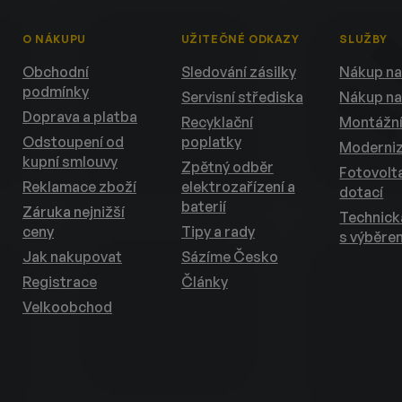
O NÁKUPU
UŽITEČNÉ ODKAZY
SLUŽBY
Obchodní
Sledování zásilky
Nákup na
podmínky
Servisní střediska
Nákup na
Doprava a platba
Recyklační
Montážní
Odstoupení od
poplatky
Moderni
kupní smlouvy
Zpětný odběr
Fotovolta
Reklamace zboží
elektrozařízení a
dotací
baterií
Záruka nejnižší
Technic
ceny
Tipy a rady
s výběre
Jak nakupovat
Sázíme Česko
Registrace
Články
Velkoobchod