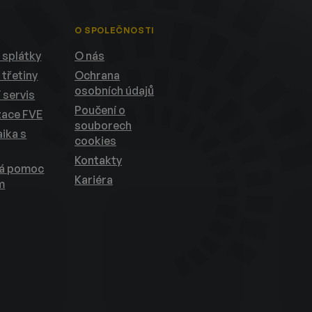
O SPOLEČNOSTI
 splátky
O nás
 třetiny
Ochrana
osobních údajů
 servis
Poučení o
zace FVE
souborech
ika s
cookies
Kontakty
ká pomoc
Kariéra
m