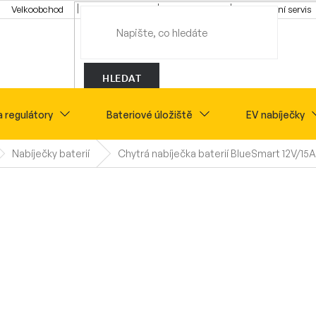
Velkoobchod
Konfigurátor
Tipy a rady
Montážní servis
HLEDAT
a regulátory
Bateriové úložiště
EV nabíječky
Nabíječky baterií
Chytrá nabíječka baterií BlueSmart 12V/15A 
Novinky
Sety