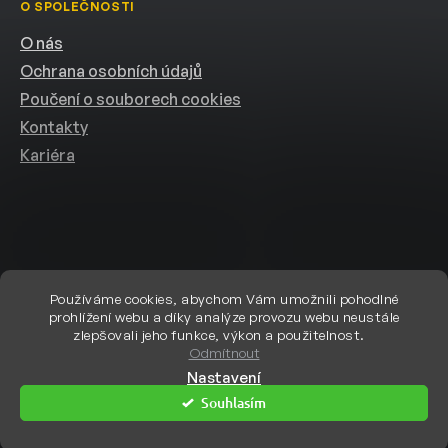
O SPOLEČNOSTI
O nás
Ochrana osobních údajů
Poučení o souborech cookies
Kontakty
Kariéra
Používáme cookies, abychom Vám umožnili pohodlné
prohlížení webu a díky analýze provozu webu neustále
Vytvořil Shoptet
zlepšovali jeho funkce, výkon a použitelnost.
Odmítnout
Nastavení
Copyright 2026
eshop.helion.cz
. Všechna práva vyhrazena.
Upravit
Souhlasím
nastavení cookies