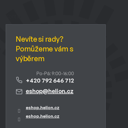
á
p
a
Kontakt
t
í
+420 792 646 712
eshop
@
helion.cz
eshop.helion.cz
eshop.helion.cz