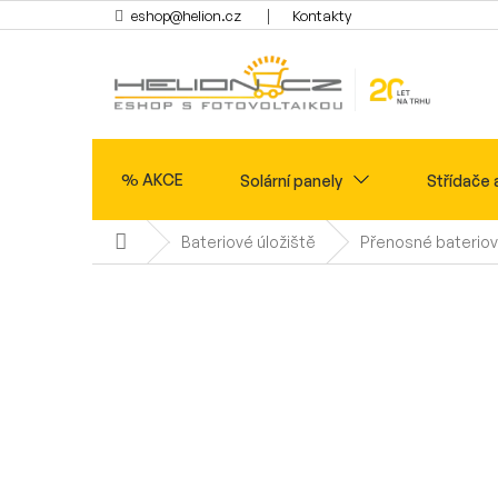
Přejít
eshop@helion.cz
Kontakty
na
obsah
% AKCE
Solární panely
Střídače 
Domů
Bateriové úložiště
Přenosné bateriov
Ohřev vody