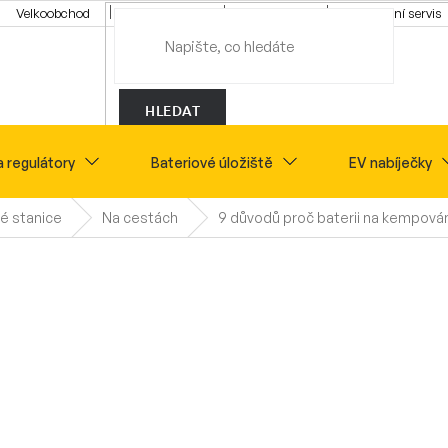
Velkoobchod
Konfigurátor
Tipy a rady
Montážní servis
HLEDAT
a regulátory
Bateriové úložiště
EV nabíječky
é stanice
Na cestách
9 důvodů proč baterii na kempová
Novinky
Sety