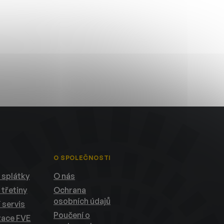
O SPOLEČNOSTI
 splátky
O nás
 třetiny
Ochrana
osobních údajů
 servis
Poučení o
zace FVE