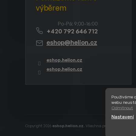
+420 792 646 712
eshop
@
helion.cz
eshop.helion.cz
eshop.helion.cz
Používáme c
webu neustá
Odmítnout
Nastavení
Copyright 2026
eshop.helion.cz
. Všechna práva vyhrazena.