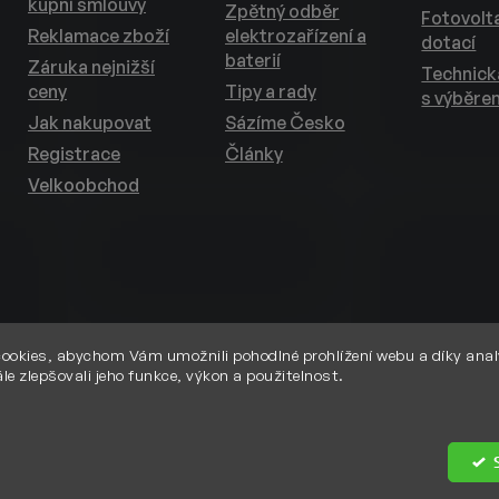
kupní smlouvy
Zpětný odběr
Fotovolta
Reklamace zboží
elektrozařízení a
dotací
baterií
Záruka nejnižší
Technic
ceny
Tipy a rady
s výběre
Jak nakupovat
Sázíme Česko
Registrace
Články
Velkoobchod
ookies, abychom Vám umožnili pohodlné prohlížení webu a díky anal
le zlepšovali jeho funkce, výkon a použitelnost.
Upravit nastavení cookies