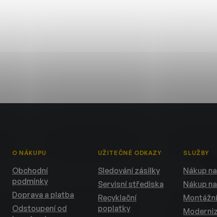
O NÁKUPU
UŽITEČNÉ ODKAZY
SLUŽBY
Obchodní
Sledování zásilky
Nákup na
podmínky
Servisní střediska
Nákup na
Doprava a platba
Recyklační
Montážní
Odstoupení od
poplatky
Moderni