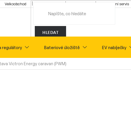
Velkoobchod
Konfigurátor
Tipy a rady
Montážní servis
HLEDAT
a regulátory
Bateriové úložiště
EV nabíječky
ava Victron Energy caravan (PWM)
Novinky
Sety