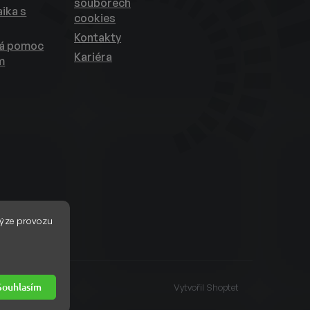
souborech
ika s
cookies
Kontakty
ká pomoc
Kariéra
m
ýze provozu
Souhlasím
Vytvořil Shoptet