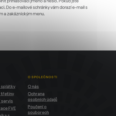
yplnit přihlašovací jméno a heslo. Pokud jste
aci.
Do e-mailové schránky vám dorazí e-mail s
ním a zakáznickým menu.
O SPOLEČNOSTI
 splátky
O nás
 třetiny
Ochrana
osobních údajů
 servis
Poučení o
zace FVE
souborech
ika s