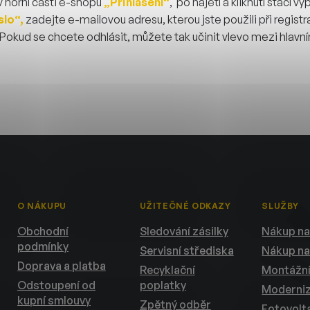
 horní části e-shopu
„Přihlášení“
, po najetí a kliknutí stačí v
lo“,
z
adejte e-mailovou adresu, kterou jste použili při registr
 Pokud se chcete odhlásit, můžete tak učinit vlevo mezi hlav
O NÁKUPU
UŽITEČNÉ ODKAZY
SLUŽBY
Obchodní
Sledování zásilky
Nákup na
podmínky
Servisní střediska
Nákup na
Doprava a platba
Recyklační
Montážní
Odstoupení od
poplatky
Moderni
kupní smlouvy
Zpětný odběr
Fotovolta