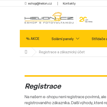
Přejít
eshop@helion.cz
Kontakty
na
obsah
% AKCE
Solární panely
Střídače 
Domů
Registrace a zákaznický účet
Ohřev vody
Registrace
Na našem e-shopu není registrace povinná, ale 
registrovaného zákazníka. Další výhody, které r