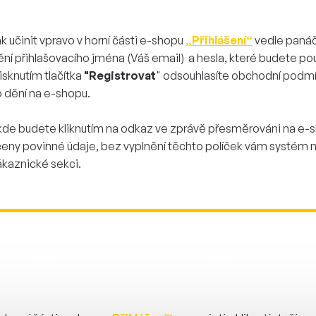
 učinit vpravo v horní části e-shopu
„Přihlášení“
vedle panáč
ní přihlašovacího jména (Váš email) a hesla, které budete pou
isknutím tlačítka
"Registrovat
" odsouhlasíte obchodní podmí
o dění na e-shopu.
 kde budete kliknutím na odkaz ve zprávě přesměrováni na e-s
čeny povinné údaje, bez vyplnění těchto políček vám systém ne
ákaznické sekci.