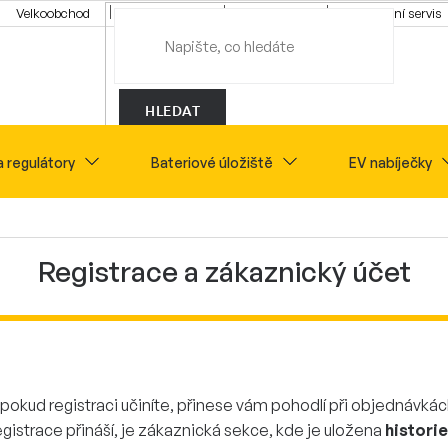
Velkoobchod
Konfigurátor
Tipy a rady
Montážní servis
HLEDAT
a regulátory
Bateriové úložiště
EV nabíječky
Novinky
Sety
Registrace a zákaznický účet
pokud registraci učiníte, přinese vám pohodlí při objednávká
egistrace přináší, je zákaznická sekce, kde je uložena
histori