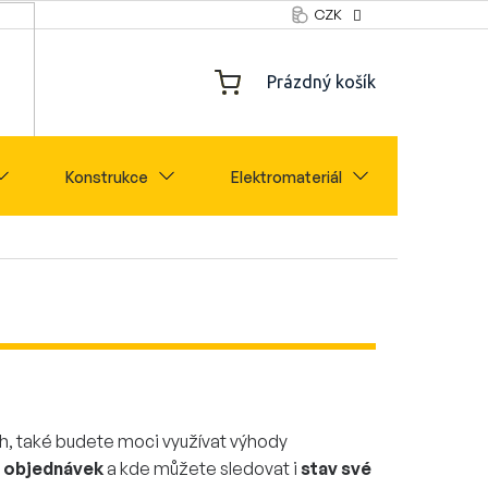
CZK
NÁKUPNÍ
Prázdný košík
KOŠÍK
Konstrukce
Elektromateriál
Značky
ch, také budete moci využívat výhody
e objednávek
a kde můžete sledovat i
stav své